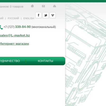
ранном:
0
товаров
КИЙ
|
РУССКИЙ
|
ENGLISH
339-84-90
+7 (727)
(многоканальный)
sales@L-market.kz
Интернет магазин
РУДНИЧЕСТВО
КОНТАКТЫ