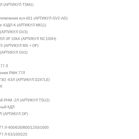
7Л (АРТИКУЛ TSM1)
отключения ксл-б01 (АРТИКУЛ GV2-AD)
се АЗДЛ-К (АРТИКУЛ M611)
 (АРТИКУЛ GV3)
25Л 3P 10КА (АРТИКУЛ NC100H)
25 (АРТИКУЛ MX + OF)
 (АРТИКУЛ GV2)
 77 Л
жения РМН 77Л
УЗО -63Л (АРТИКУЛ DZ47LE)
7Л
ый РНМ -2Л (АРТИКУЛ TSU2)
ьный КДЛ
Л (АРТИКУЛ OF)
7 Л-400/630/800/1250/1600
7 Л-63/100/225