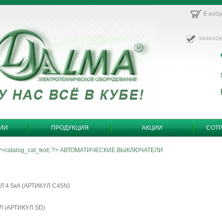
В изб
КАЗАХС
ИИ
ПРОДУКЦИЯ
АКЦИИ
СОТ
?>
catalog_cat_text; ?>
АВТОМАТИЧЕСКИЕ ВЫКЛЮЧАТЕЛИ
Л 4.5кА (АРТИКУЛ C45N)
Л (АРТИКУЛ SD)