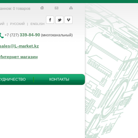
ранном:
0
товаров
КИЙ
|
РУССКИЙ
|
ENGLISH
339-84-90
+7 (727)
(многоканальный)
sales@L-market.kz
Интернет магазин
РУДНИЧЕСТВО
КОНТАКТЫ