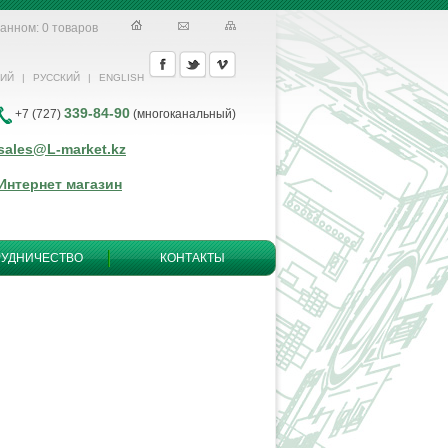
ранном:
0
товаров
КИЙ
|
РУССКИЙ
|
ENGLISH
339-84-90
+7 (727)
(многоканальный)
sales@L-market.kz
Интернет магазин
РУДНИЧЕСТВО
КОНТАКТЫ